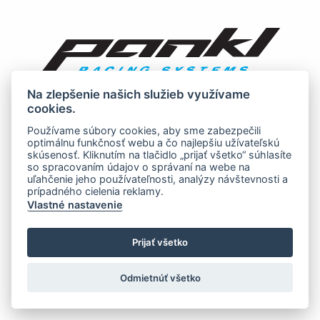
Na zlepšenie našich služieb využívame
cookies.
Používame súbory cookies, aby sme zabezpečili
optimálnu funkčnosť webu a čo najlepšiu užívateľskú
skúsenosť. Kliknutím na tlačidlo „prijať všetko“ súhlasíte
so spracovaním údajov o správaní na webe na
uľahčenie jeho používateľnosti, analýzy návštevnosti a
prípadného cielenia reklamy.
Vlastné nastavenie
Prijať všetko
Odmietnúť všetko