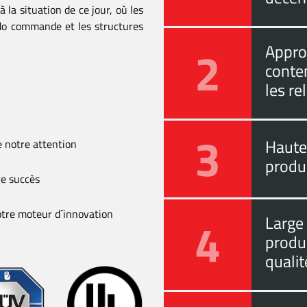
à la situation de ce jour, où les
 do commande et les structures
2
Approc
conten
les re
3
Haute 
de notre attention
produc
re succès
 notre moteur d´innovation
4
Large
produ
qualit