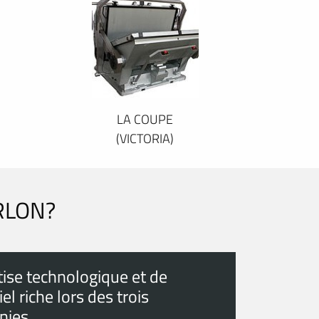
LA COUPE
(VICTORIA)
RLON?
tise technologique et de
el riche lors des trois
nies