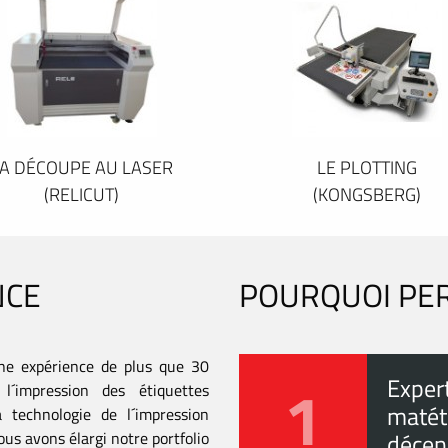
A DÉCOUPE AU LASER
LE PLOTTING
(RELICUT)
(KONGSBERG)
NCE
POURQUOI PE
ne expérience de plus que 30
1
Exper
l´impression des étiquettes
matéti
 technologie de l´impression
us avons élargi notre portfolio
décen