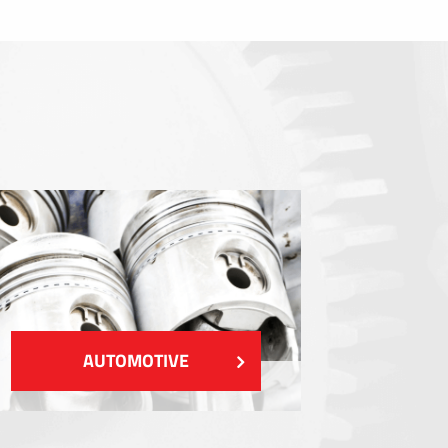
Gasketing
EMI / RFI / ESD Blindages
Remplissages et gestion thermique
Isolation
VOIR PLUS
AUTOMOTIVE