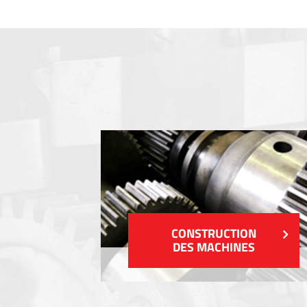
Clavier a membrane
Plaques industrielles métalliques
Autocollants et étiquettes
Étiquettes en plastique et tags
VOIR PLUS
CONSTRUCTION
DES MACHINES