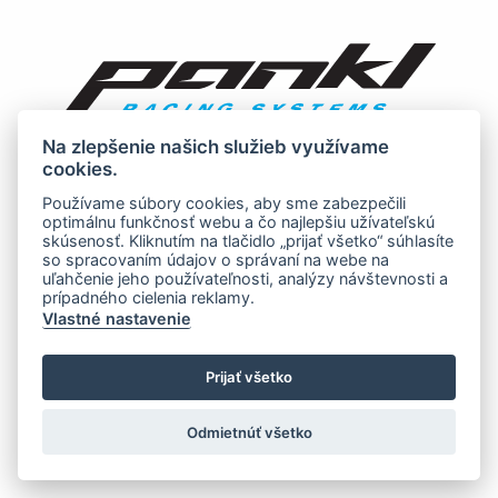
Na zlepšenie našich služieb využívame
cookies.
Používame súbory cookies, aby sme zabezpečili
optimálnu funkčnosť webu a čo najlepšiu užívateľskú
skúsenosť. Kliknutím na tlačidlo „prijať všetko“ súhlasíte
so spracovaním údajov o správaní na webe na
uľahčenie jeho používateľnosti, analýzy návštevnosti a
prípadného cielenia reklamy.
Vlastné nastavenie
Prijať všetko
Odmietnúť všetko