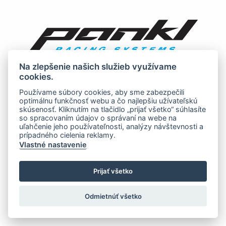
Na zlepšenie našich služieb využívame
cookies.
Používame súbory cookies, aby sme zabezpečili
optimálnu funkčnosť webu a čo najlepšiu užívateľskú
skúsenosť. Kliknutím na tlačidlo „prijať všetko“ súhlasíte
so spracovaním údajov o správaní na webe na
uľahčenie jeho používateľnosti, analýzy návštevnosti a
prípadného cielenia reklamy.
Vlastné nastavenie
Prijať všetko
Odmietnúť všetko