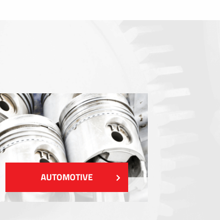
Gasketing
EMI / RFI / ESD Blindages
Remplissages et gestion thermique
Isolation
VOIR PLUS
AUTOMOTIVE