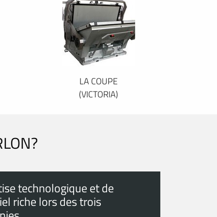
LA COUPE
(VICTORIA)
RLON?
tise technologique et de
el riche lors des trois
nies