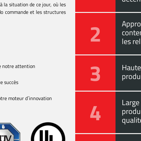
à la situation de ce jour, où les
 do commande et les structures
2
Approc
conten
les re
3
Haute 
de notre attention
produc
re succès
 notre moteur d´innovation
4
Large
produ
qualit