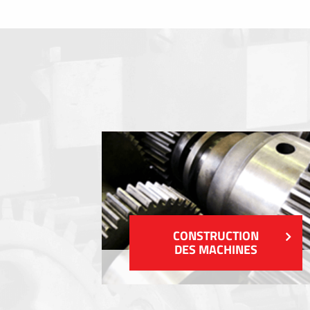
Clavier a membrane
Plaques industrielles métalliques
Autocollants et étiquettes
Étiquettes en plastique et tags
VOIR PLUS
CONSTRUCTION
DES MACHINES