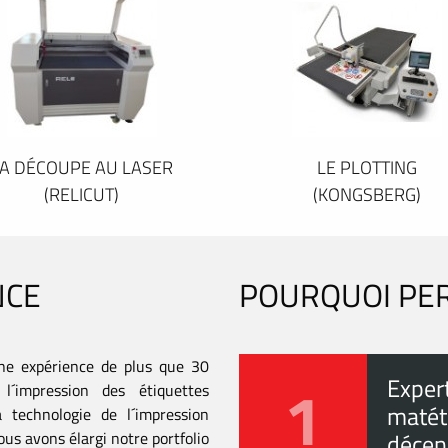
A DÉCOUPE AU LASER
LE PLOTTING
(RELICUT)
(KONGSBERG)
NCE
POURQUOI PE
ne expérience de plus que 30
1
Exper
l´impression des étiquettes
matéti
 technologie de l´impression
us avons élargi notre portfolio
décen