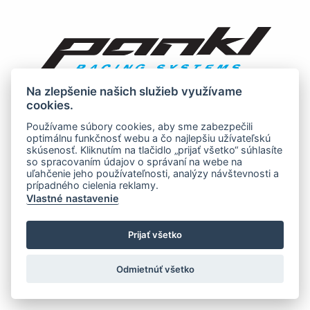
Na zlepšenie našich služieb využívame
cookies.
Používame súbory cookies, aby sme zabezpečili
optimálnu funkčnosť webu a čo najlepšiu užívateľskú
skúsenosť. Kliknutím na tlačidlo „prijať všetko“ súhlasíte
so spracovaním údajov o správaní na webe na
uľahčenie jeho používateľnosti, analýzy návštevnosti a
prípadného cielenia reklamy.
Vlastné nastavenie
Prijať všetko
Odmietnúť všetko